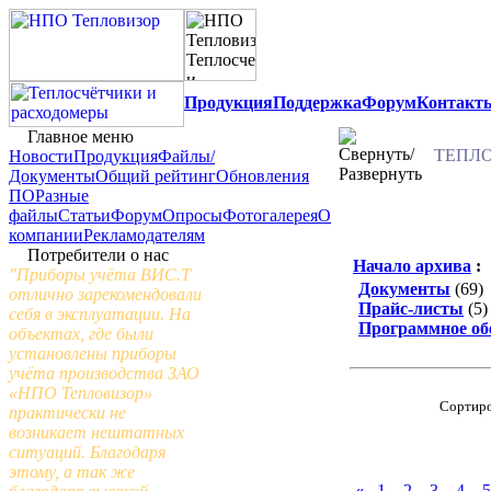
Продукция
Поддержка
Форум
Контакт
Главное меню
ТЕПЛО
Новости
Продукция
Файлы/
Документы
Общий рейтинг
Обновления
ПО
Разные
файлы
Статьи
Форум
Опросы
Фотогалерея
О
компании
Рекламодателям
Потребители о нас
Начало архива
:
"Приборы учёта ВИС.Т
Документы
(69)
отлично зарекомендовали
Прайс-листы
(5)
себя в эксплуатации. На
Программное об
объектах, где были
установлены приборы
учёта производства ЗАО
«НПО Тепловизор»
Сортиро
практически не
возникает нештатных
ситуаций. Благодаря
этому, а так же
«
1
2
3
4