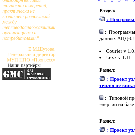
благодаря высокой
точности измерений,
Раздел:
практически не
возникает разногласий
: Программ
между
тепловодоснабжающими
: Программы 
организациями и
данных АПД-0
потребителями."
Е.М.Шутова,
Courier v 1.0
Генеральный директор
Lexx v 1.11
МУП НПО «Прогресс»
Наши партнёры
Раздел:
: Проект уз
теплосчётчик
: Типовой про
энергии на баз
Раздел:
: Проект уз