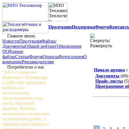
Продукция
Поддержка
Форум
Контакт
Главное меню
Новости
Продукция
Файлы/
Документы
Общий рейтинг
Обновления
ПО
Разные
файлы
Статьи
Форум
Опросы
Фотогалерея
О
компании
Рекламодателям
Потребители о нас
Начало архива
:
"ЗАО «Сервисная
Документы
(69)
Компания «Тепловизор»
Прайс-листы
(5
в 2006 году выполняла
Программное об
работы по
техническому
обслуживанию узлов
учета тепловой
энергии. Работы
выполнялись на высоком
техническом уровне, с
хорошим качеством и в
1
2
3
4
5