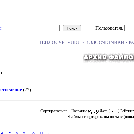
ы
Пользователь
ТЕПЛОСЧЕТЧИКИ • ВОДОСЧЕТЧИКИ • Р
:
)
еспечение
(27)
Сортировать по: Название (
) Дата (
) Рейтинг
Файлы отсортированы по дате (новы
6
7
8
9
10
11
»