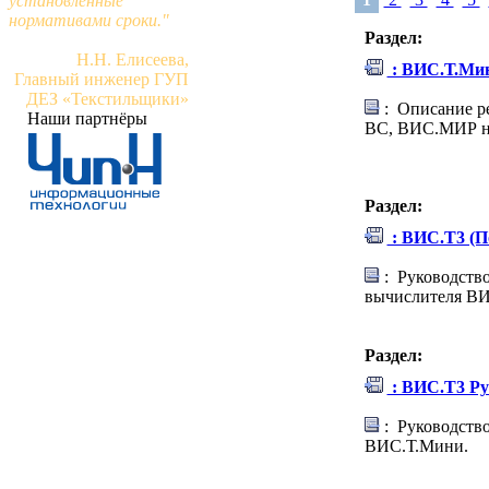
установленные
нормативами сроки."
Раздел:
Н.Н. Елисеева,
: ВИС.Т.Ми
Главный инженер ГУП
ДЕЗ «Текстильщики»
: Описание р
Наши партнёры
ВС, ВИС.МИР на
Раздел:
: ВИС.Т3 (П
: Руководств
вычислителя В
Раздел:
: ВИС.Т3 Ру
: Руководство
ВИС.Т.Мини.