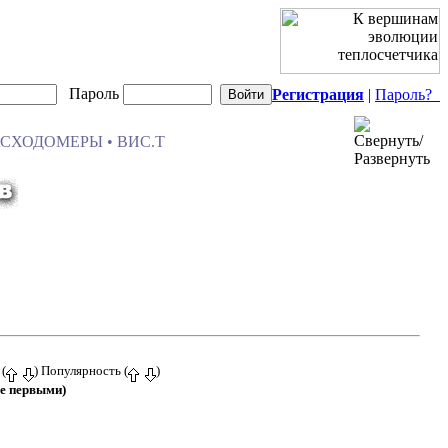
Пароль
Регистрация
|
Пароль?
АСХОДОМЕРЫ • ВИС.Т
 (
) Популярность (
)
е первыми)