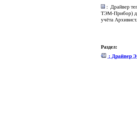
: Драйвер те
ТЭМ-Прибор) дл
учёта Архивист
Раздел:
: Драйвер 