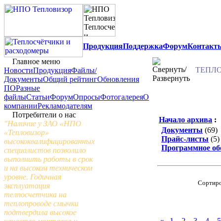
Продукция
Поддержка
Форум
Контакт
Главное меню
ТЕПЛО
Новости
Продукция
Файлы/
Документы
Общий рейтинг
Обновления
ПО
Разные
файлы
Статьи
Форум
Опросы
Фотогалерея
О
компании
Рекламодателям
Потребители о нас
Начало архива
:
"Наличие у ЗАО «НПО
Документы
(69)
«Тепловизор»
Прайс-листы
(5)
высококвалифицированных
Программное об
специалистов позволило
выполнить работы в срок
и на высоком техническом
уровне. Годичная
Сортиро
эксплуатация
телпосчетчика на
теплопроводе смычки
подтвердила высокое
«
1
2
3
4