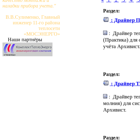
качество монтажа и
наладки прибора учета."
Раздел:
В.В.Сулименко, Главный
: Драйвер 
инженер 11-го района
теплосети
: Драйвер те
«МОСЭНЕРГО»
(Практика) для
Наши партнёры
учёта Архивист
Раздел:
: Драйвер 
: Драйвер те
молния) для си
Архивист.
Раздел: