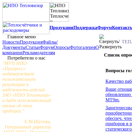
Продукция
Поддержка
Форум
Контакт
Главное меню
ТЕП
Новости
Продукция
Файлы/
Документы
Статьи
Форум
Опросы
Фотогалерея
О
компании
Рекламодателям
Список опро
Потребители о нас
"МУП НПО
«Прогресс»
Вопросы го
подтверждает
положительную
Качество ра
репутацию и
Ваше отноше
надёжность изделий
обновлению F
ЗАО «НПО Тепловизор»
MT9m.
и даёт положительный
отзыв об этих
Заинтересов
приборах."
приобретени
обеспеч. чте
Е.М.Шутова,
приборов в 
Генеральный директор
статического