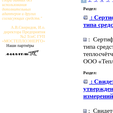
сбора данных без
использования
Раздел:
дополнительных
адаптеров и других
: Серти
согласующих средств."
типа сред
А.В.Свиридов, И.о.
директора Предприятия
№2 ТсиС ГУП
: Сертиф
«МОСТЕПЛОЭНЕРГО»
типа средс
Наши партнёры
теплосчёт
ООО «Теп
Раздел:
: Свиде
утвержден
измерени
: Свидет