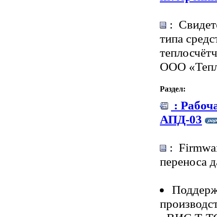
: Свидет
типа средс
теплосчёт
ООО «Теп
Раздел:
: Рабоч
АПД-03
: Firmwar
переноса 
Поддерж
производс