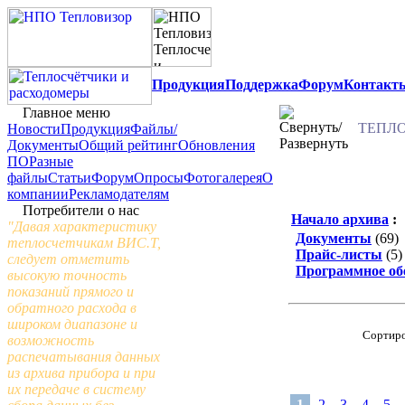
Продукция
Поддержка
Форум
Контакт
Главное меню
ТЕПЛО
Новости
Продукция
Файлы/
Документы
Общий рейтинг
Обновления
ПО
Разные
файлы
Статьи
Форум
Опросы
Фотогалерея
О
компании
Рекламодателям
Потребители о нас
Начало архива
:
"Давая характеристику
Документы
(69)
теплосчетчикам ВИС.Т,
Прайс-листы
(5)
следует отметить
Программное об
высокую точность
показаний прямого и
обратного расхода в
широком диапазоне и
Сортиро
возможность
распечатывания данных
из архива прибора и при
их передаче в систему
1
2
3
4
5