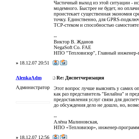
Частичный выход из этой ситуации - 
модемного. Быстрее не будет, но оплачи
проистекает существенная экономия сре
точку. Единственно, для GPRS-подключ
TCP-стеком и способностью самостоятел
--
Виктор В. Жданов
NegaSoft Co. FAE
НПО "Тепловизор", Главный инженер-
»
18.12.07 20:51
AlenkaAdm
Re: Диспетчеризация
Администратор
Этот вопрос лучше выяснять у самих оп
как раз представитель "Билайна" и пре
предоставления услуг связи для диспет
до обсуждения дело не дошло, но, возм
--
Алёна Малиновская,
НПО «Тепловизор», инженер-программи
»
18.12.07 12:56