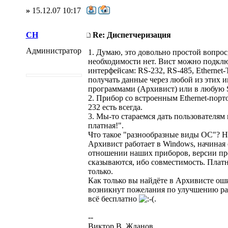
»
15.12.07 10:17
CH
Re: Диспетчеризация
Администратор
1. Думаю, это довольно простой вопрос
необходимости нет. Вист можно подклю
интерфейсам: RS-232, RS-485, Ethernet-
получать данные через любой из этих 
программами (Архивист) или в любую 
2. Прибор со встроенным Ethernet-порт
232 есть всегда.
3. Мы-то стараемся дать пользователям
платная!".
Что такое "разнообразные виды ОС"? Н
Архивист работает в Windows, начиная 
отношении наших приборов, версии пр
сказываются, ибо совместимость. Плат
только.
Как только вы найдёте в Архивисте оши
возникнут пожелания по улучшению ра
всё бесплатно
.
--
Виктор В. Жданов