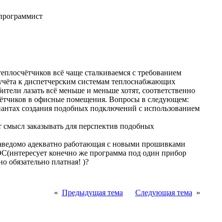
программист
теплосчётчиков всё чаще сталкиваемся с требованием
учёта к диспетчерским системам теплоснабжающих
ители лазать всё меньше и меньше хотят, соответственно
ётчиков в офисные помещения. Вопросы в следующем:
риантах создания подобных подключений с использованием
 смысл заказывать для перспектив подобных
 заведомо адекватно работающая с новыми прошивками
С(интересует конечно же программа под один прибор
о обязательно платная! )?
«
Предыдущая тема
Следующая тема
»