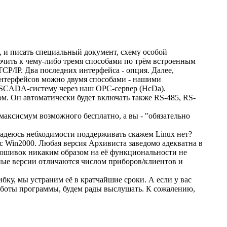
, и писать специальный документ, схему особой
чить к чему-либо тремя способами по трём встроенным
TCP/IP. Два последних интерфейса - опция. Далее,
интерфейсов можно двумя способами - нашими
SCADA-систему через наш OPC-сервер (HcDa).
ом. Он автоматически будет включать также RS-485, RS-
 максисмум возможного бесплатно, а вы - "обязательно
адеюсь небходимости поддерживать скажем Linux нет?
с Win2000. Любая версия Архивиста заведомо адекватна в
ошивок никаким образом на её функциональности не
ные версии отличаются числом приборов/клиентов и
бку, мы устраним её в кратчайшие сроки. А если у вас
боты программы, будем рады выслушать. К сожалению,