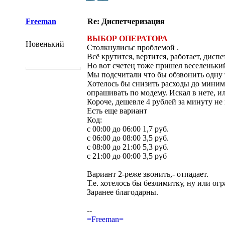
Freeman
Re: Диспетчеризация
ВЫБОР ОПЕРАТОРА
Новенький
Столкнулисьс проблемой .
Всё крутится, вертится, работает, диспе
Но вот счетец тоже пришел веселеньки
Мы подсчитали что бы обзвонить одну 
Хотелось бы снизить расходы до миниму
опрашивать по модему. Искал в нете, и
Короче, дешевле 4 рублей за минуту не
Есть еще вариант
Код:
с 00:00 до 06:00 1,7 руб.
с 06:00 до 08:00 3,5 руб.
с 08:00 до 21:00 5,3 руб.
с 21:00 до 00:00 3,5 руб
Вариант 2-реже звонить,- отпадает.
Т.е. хотелось бы безлимитку, ну или ог
Заранее благодарны.
--
=Freeman=