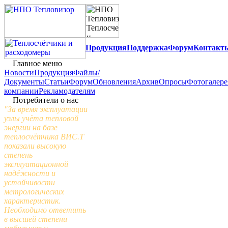
Продукция
Поддержка
Форум
Контакт
Главное меню
Новости
Продукция
Файлы/
Документы
Статьи
Форум
Обновления
Архив
Опросы
Фотогалере
компании
Рекламодателям
Потребители о нас
"За время эксплуатации
узлы учёта тепловой
энергии на базе
теплосчётчика ВИС.Т
показали высокую
степень
эксплуатационной
надёжности и
устойчивости
метрологических
характеристик.
Необходимо ответить
в высшей степени