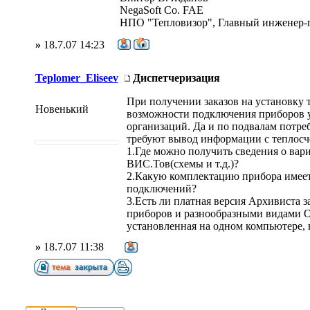
NegaSoft Co. FAE
НПО "Тепловизор", Главный инженер-
»
18.7.07 14:23
Teplomer_Eliseev
Диспетчеризация
При получении заказов на установку 
Новенький
возможности подключения приборов 
организаций. Да и по подвалам потреб
требуют вывод информации с теплосч
1.Где можно получить сведения о ва
ВИС.Тов(схемы и т.д.)?
2.Какую комплектацию прибора имеет
подключений?
3.Есть ли платная версия Архивиста
приборов и разнообразными видами О
установленная на одном компьютере, н
»
18.7.07 11:38