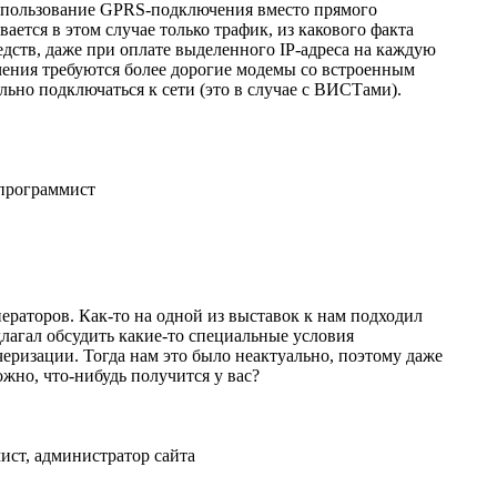
использование GPRS-подключения вместо прямого
вается в этом случае только трафик, из какового факта
дств, даже при оплате выделенного IP-адреса на каждую
ения требуются более дорогие модемы со встроенным
ьно подключаться к сети (это в случае с ВИСТами).
программист
ераторов. Как-то на одной из выставок к нам подходил
длагал обсудить какие-то специальные условия
черизации. Тогда нам это было неактуально, поэтому даже
ожно, что-нибудь получится у вас?
ст, администратор сайта