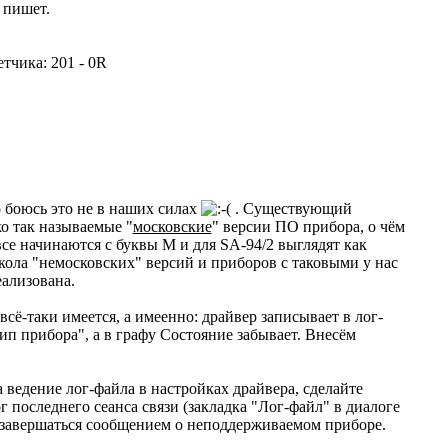
 пишет.
тчика: 201 - 0R
 боюсь это не в наших силах
. Существующий
о так называемые "
московские
" версии ПО прибора, о чём
все начинаются с буквы М и для SA-94/2 выглядят как
кола "немосковских" версий и приборов с таковыми у нас
еализована.
 всё-таки имеется, а имеенно: драйвер записывает в лог-
 прибора", а в графу Состояние забывает. Внесём
ведение лог-файла в настройках драйвера, сделайте
г последнего сеанса связи (закладка "Лог-файл" в диалоге
 завершаться сообщением о неподдерживаемом приборе.