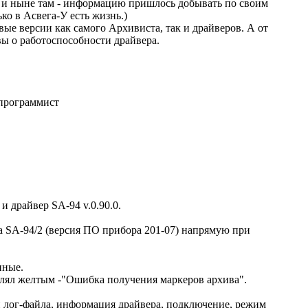
 и ныне там - информацию пришлось добывать по своим
ко в Асвега-У есть жизнь.)
вые версии как самого Архивиста, так и драйверов. А от
вы о работоспособности драйвера.
программист
и драйвер SA-94 v.0.90.0.
 SA-94/2 (версия ПО прибора 201-07) напрямую при
нные.
лял желтым -"Ошибка получения маркеров архива".
 лог-файла, информация драйвера, подключение, режим