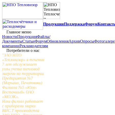
Продукция
Поддержка
Форум
Контакт
Главное меню
Новости
Продукция
Файлы/
Документы
Статьи
Форум
Обновления
Архив
Опросы
Фотогалере
компании
Рекламодателям
Потребители о нас
"ЗАО НПО
«Тепловизор» в течении
7 лет обслуживает
узлы учета тепловой
энергии на территории
Предприятия №7
(Марьино, Печатники)
Филиала №5 «Юго-
Восточный» ОАО
«МОЭК».
Наш филиал работает
с приборами марки
ВИС.Т производства