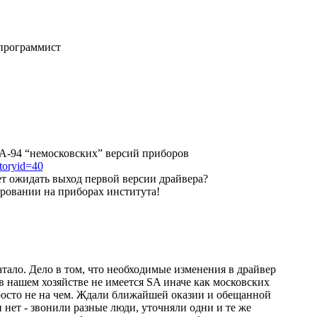
программист
SA-94 “немосковских” версий приборов
storyid=40
дет ожидать выход первой версии драйвера?
ировании на приборах института!
ватало. Дело в том, что необходимые изменения в драйвер
в нашем хозяйстве не имеется SA иначе как московских
росто не на чем. Ждали ближайшей оказии и обещанной
 нет - звонили разные люди, уточняли одни и те же