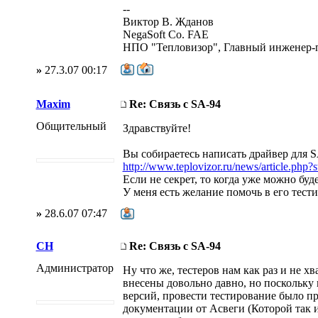
--
Виктор В. Жданов
NegaSoft Co. FAE
НПО "Тепловизор", Главный инженер-
»
27.3.07 00:17
Maxim
Re: Связь с SA-94
Общительный
Здравствуйте!
Вы собираетесь написать драйвер для 
http://www.teplovizor.ru/news/article.php?
Если не секрет, то когда уже можно бу
У меня есть желание помочь в его тест
»
28.6.07 07:47
CH
Re: Связь с SA-94
Администратор
Ну что же, тестеров нам как раз и не х
внесены довольно давно, но поскольку 
версий, провести тестирование было п
документации от Асвеги (Которой так и