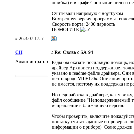
ошибка) и в графе Состояние ничего не
Считывали напрямую с ноутбуком
Внутренняя версия программы теплосче
Скорость порта: 2400,парность
ПОМОГИТЕ
»
26.3.07 17:51
CH
Re: Связь с SA-94
Администратор
Рады бы оказать посильную помощь, но
драйвер Архивиста поддерживает тольк
указано в readme-файле драйвера. Они 
нечто вроде
MTE1-0x
. Описания прото
не имеется, поэтому их поддержка не р
Но недоработка в драйвере, как я вижу,
файл сообщение "Неподдерживаемый тип
исправление в ближайшую версию.
Чтобы проверить, включите пожалуйста 
попытку считать данные и проверьте ло
информации о приборе). Сеанс должен