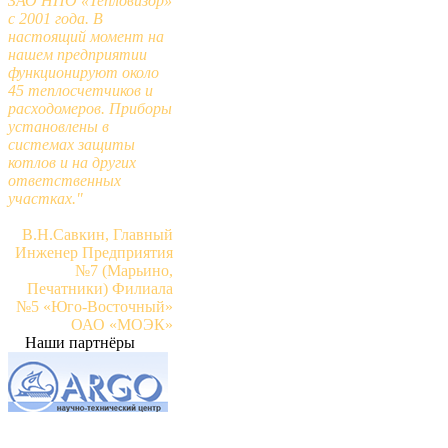
ЗАО НПО «Тепловизор»
с 2001 года. В
настоящий момент на
нашем предприятии
функционируют около
45 теплосчетчиков и
расходомеров. Приборы
установлены в
системах защиты
котлов и на других
ответственных
участках."
В.Н.Савкин, Главный
Инженер Предприятия
№7 (Марьино,
Печатники) Филиала
№5 «Юго-Восточный»
ОАО «МОЭК»
Наши партнёры