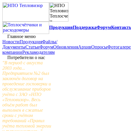
Продукция
Поддержка
Форум
Контакт
Главное меню
Новости
Продукция
Файлы/
Документы
Статьи
Форум
Обновления
Архив
Опросы
Фотогалере
компании
Рекламодателям
Потребители о нас
"В период с августа
2003 года...
Предприятием №2 был
заключён договор на
проведение госповерки и
обслуживание приборов
учёта с ЗАО «НПО
«Тепловизор». Весь
объём работ был
выполнен в сжатые
сроки с учётом
требований «Правил
учёта тепловой энергии