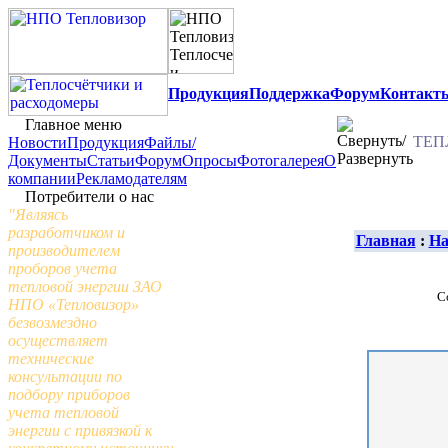
Продукция
Поддержка
Форум
Контакт
Главное меню
ТЕП
Новости
Продукция
Файлы/
Документы
Статьи
Форум
Опросы
Фотогалерея
О
компании
Рекламодателям
Потребители о нас
"Являясь
разработчиком и
Главная
:
На
производителем
проборов учета
тепловой энергии ЗАО
С
НПО «Тепловизор»
безвозмездно
осуществляет
технические
консультации по
подбору приборов
учета тепловой
энергии с привязкой к