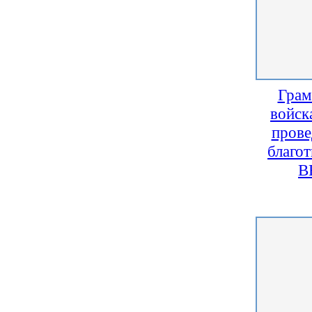
Грам
войск
прове
благо
В