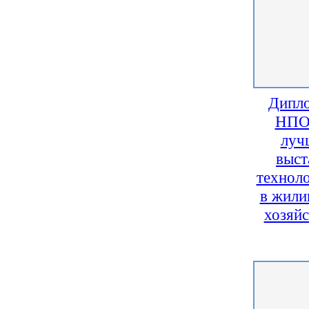
Дипл
НПО 
луч
выст
технол
в жил
хозяй