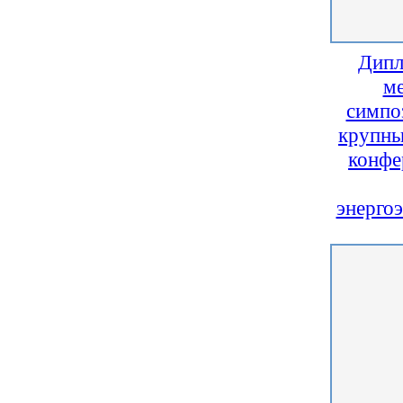
Дипл
м
симпо
крупны
конфе
энерго