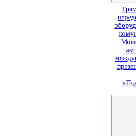
Грам
перед
оборуд
комун
Моск
акт
междун
презе
«По