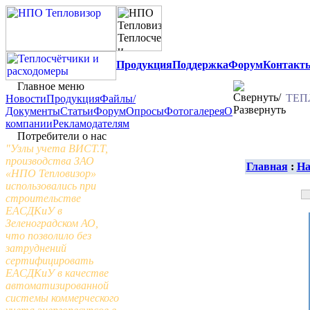
Продукция
Поддержка
Форум
Контакт
Главное меню
ТЕП
Новости
Продукция
Файлы/
Документы
Статьи
Форум
Опросы
Фотогалерея
О
компании
Рекламодателям
Потребители о нас
"Узлы учета ВИСТ.Т,
производства ЗАО
Главная
:
На
«НПО Тепловизор»
использовались при
строительстве
ЕАСДКиУ в
Зеленоградском АО,
что позволило без
затруднений
сертифицировать
ЕАСДКиУ в качестве
автоматизированной
системы коммерческого