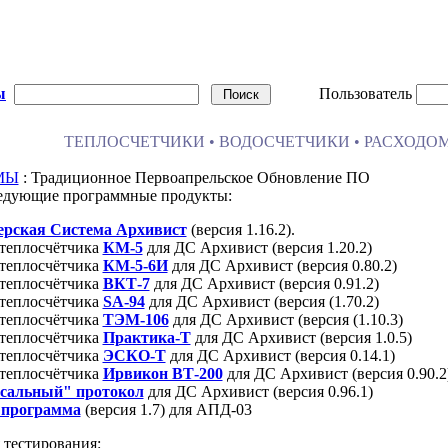
ы
Пользователь
ТЕПЛОСЧЕТЧИКИ • ВОДОСЧЕТЧИКИ • РАСХОДОМ
МЫ
: Традиционное Первоапрельское Обновление ПО
едующие программные продукты:
ерская Система Архивист
(версия 1.16.2).
теплосчётчика
КМ-5
для ДС Архивист (версия 1.20.2)
теплосчётчика
КМ-5-6И
для ДС Архивист (версия 0.80.2)
теплосчётчика
ВКТ-7
для ДС Архивист (версия 0.91.2)
теплосчётчика
SA-94
для ДС Архивист (версия (1.70.2)
теплосчётчика
ТЭМ-106
для ДС Архивист (версия (1.10.3)
теплосчётчика
Практика-Т
для ДС Архивист (версия 1.0.5)
теплосчётчика
ЭСКО-Т
для ДС Архивист (версия 0.14.1)
теплосчётчика
Ирвикон ВТ-200
для ДС Архивист (версия 0.90.2
сальный" протокол
для ДС Архивист (версия 0.96.1)
 программа
(версия 1.7) для АПД-03
тестирования: