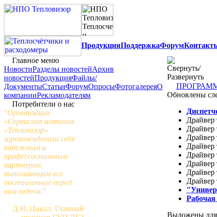
Продукция
Поддержка
Форум
Контакт
Главное меню
Новости
Разделы новостей
Архив
новостей
Продукция
Файлы/
ПРОГРАМ
Документы
Статьи
Форум
Опросы
Фотогалерея
О
Обновлены сл
компании
Рекламодателям
Потребители о нас
Диспетч
"Организация
Драйвер 
«Сервисная компания
Драйвер 
«Тепловизор»
Драйвер 
зарекомендовала себя
Драйвер 
надежным и
Драйвер 
профессиональным
Драйвер 
партнером,
Драйвер 
выполняющим все
Драйвер 
поставленные перед
"Универ
ним задачи."
Рабочая
Д.Н. Цикал, Главный
Выложены для 