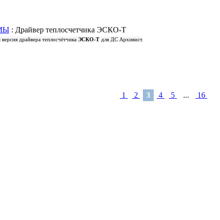
МЫ
: Драйвер теплосчетчика ЭСКО-Т
 версия драйвера теплосчётчика
ЭСКО-Т
для ДС Архивист
.
1
2
3
4
5
...
16