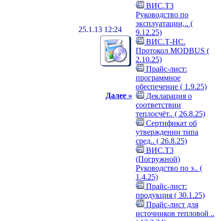
ВИС.Т3
Руководство по
эксплуатации,.. (
25.1.13 12:24
9.12.25)
ВИС.Т-HC.
Протокол MODBUS (
2.10.25)
Прайс-лист:
программное
обеспечение ( 1.9.25)
Далее »
Декларация о
соответствии
теплосчёт.. ( 26.8.25)
Сертификат об
утверждении типа
сред.. ( 26.8.25)
ВИС.Т3
(Погружной)
Руководство по э.. (
1.4.25)
Прайс-лист:
продукция ( 30.1.25)
Прайс-лист для
источников тепловой ..