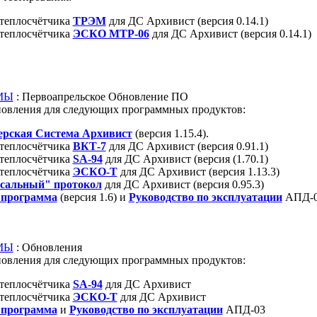
теплосчётчика
ТРЭМ
для ДС Архивист (версия 0.14.1)
теплосчётчика
ЭСКО МТР-06
для ДС Архивист (версия 0.14.1)
МЫ
: Первоапрельское Обновление ПО
овления для следующих программных продуктов:
ерская Система Архивист
(версия 1.15.4).
теплосчётчика
ВКТ-7
для ДС Архивист (версия 0.91.1)
теплосчётчика
SA-94
для ДС Архивист (версия (1.70.1)
теплосчётчика
ЭСКО-Т
для ДС Архивист (версия 1.13.3)
сальный" протокол
для ДС Архивист (версия 0.95.3)
 программа
(версия 1.6) и
Руководство по эксплуатации
АПД-
МЫ
: Обновления
овления для следующих программных продуктов:
теплосчётчика
SA-94
для ДС Архивист
теплосчётчика
ЭСКО-Т
для ДС Архивист
 программа
и
Руководство по эксплуатации
АПД-03