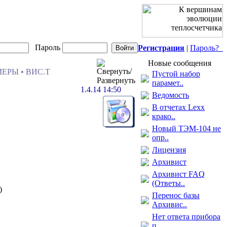
Пароль
Регистрация
|
Пароль?
Новые сообщения
ЕРЫ • ВИС.Т
Пустой набор
парамет..
1.4.14 14:50
Ведомость
В отчетах Lexx
крако..
Новый ТЭМ-104 не
опр..
Лицензия
Архивист
Архивист FAQ
(Ответы..
)
Перенос базы
Архивис..
Нет ответа прибора
п..