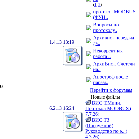
(
1
,
2
)
протокол MODBUS
(ФУН..
Вопросы по
протоколу..
Архивист передача
1.4.13 13:19
да..
Некорректная
работа ..
АрхиВист. Слетели
на..
Апостроф после
парам..
03
Перейти к форумам
Новые файлы
ВИС.Т.Мини.
6.2.13 16:24
Протокол MODBUS (
7.7.26)
ВИС.Т3
(Погружной)
Руководство по э.. (
4.3.26)