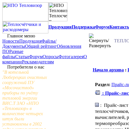
Продукция
Поддержка
Форум
Контакт
Главное меню
ТЕПЛО
Новости
Продукция
Файлы/
Документы
Общий рейтинг
Обновления
ПО
Разные
файлы
Статьи
Форум
Опросы
Фотогалерея
О
компании
Рекламодателям
Потребители о нас
Начало архива
:
"В котельной
Люберецких очистных
сооружений ПУ
Раздел:
Прайс-л
«Мосочиствод»
: Прайс-лис
приборы по учёту
тепловой энергии
ВИС.Т ЗАО «НПО
: Прайс-лист
«Тепловизор» в
теплосчётчиков
количестве четырех
вычислителей, 
штук были
термопреобразо
установлены в 2002