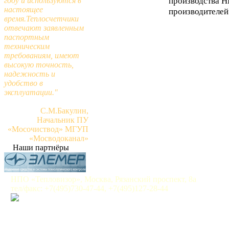
производства Н
году и используются в
настоящее
производителей
время.Теплосчетчики
отвечают заявленным
паспортным
техническим
требованиям, имеют
высокую точность,
надежность и
удобство в
эксплуатации."
С.М.Бакулин,
Начальник ПУ
«Мосочиствод» МГУП
«Мосводоканал»
Наши партнёры
НПО «Тепловизор», Москва, Рязанский проспект, 8а
тел/факс: +7(495)730-47-44, +7(495)127-28-44