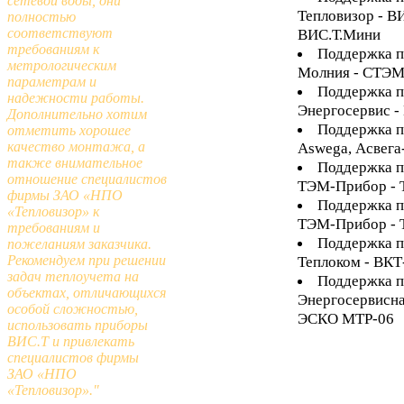
сетевой воды, они
Тепловизор - В
полностью
соответствуют
ВИС.Т.Мини
требованиям к
Поддержка п
метрологическим
Молния - СТЭМ
параметрам и
Поддержка п
надежности работы.
Энергосервис -
Дополнительно хотим
Поддержка п
отметить хорошее
качество монтажа, а
Aswega, Асвега
также внимательное
Поддержка п
отношение специалистов
ТЭМ-Прибор -
фирмы ЗАО «НПО
Поддержка п
«Тепловизор» к
ТЭМ-Прибор -
требованиям и
Поддержка п
пожеланиям заказчика.
Рекомендуем при решении
Теплоком - ВКТ
задач теплоучета на
Поддержка п
объектах, отличающихся
Энергосервисна
особой сложностью,
ЭСКО МТР-06
использовать приборы
ВИС.Т и привлекать
специалистов фирмы
ЗАО «НПО
«Тепловизор»."