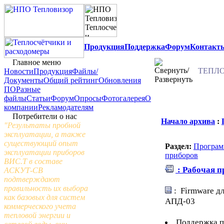
Продукция
Поддержка
Форум
Контакт
Главное меню
ТЕПЛО
Новости
Продукция
Файлы/
Документы
Общий рейтинг
Обновления
ПО
Разные
файлы
Статьи
Форум
Опросы
Фотогалерея
О
компании
Рекламодателям
Потребители о нас
Начало архива
:
"Результаты пробной
эксплуатации, а также
существующий опыт
Раздел:
Програм
эксплуатации приборов
приборов
ВИС.Т в составе
: Рабочая 
АСКУТ-СВ
подтверждают
правильность их выбора
: Firmware д
как базовых для систем
АПД-03
коммерческого учета
тепловой энергии и
Поддержка п