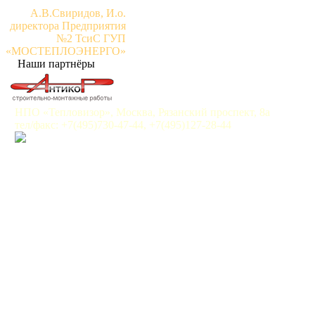
А.В.Свиридов, И.о.
директора Предприятия
№2 ТсиС ГУП
«МОСТЕПЛОЭНЕРГО»
Наши партнёры
НПО «Тепловизор», Москва, Рязанский проспект, 8а
тел/факс: +7(495)730-47-44, +7(495)127-28-44