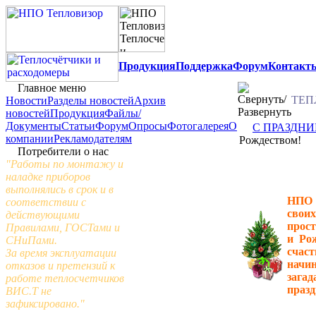
Продукция
Поддержка
Форум
Контакт
Главное меню
ТЕП
Новости
Разделы новостей
Архив
новостей
Продукция
Файлы/
Документы
Статьи
Форум
Опросы
Фотогалерея
О
С ПРАЗДНИ
компании
Рекламодателям
Рождеством!
Потребители о нас
"Работы по монтажу и
наладке приборов
выполнялись в срок и в
НПО 
соответствии с
свои
действующими
прост
Правилами, ГОСТами и
и Ро
СНиПами.
счас
За время эксплуатации
начи
отказов и претензий к
заг
работе теплосчетчиков
празд
ВИС.Т не
зафиксировано."