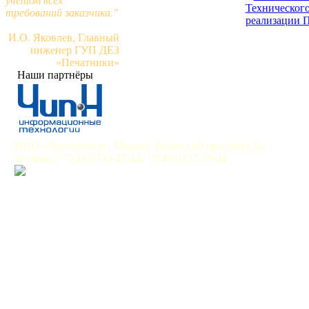
учетом всех
Технического
требований заказчика."
реализации П
И.О. Яковлев, Главный
инженер ГУП ДЕЗ
«Печатники»
Наши партнёры
НПО «Тепловизор», Москва, Рязанский проспект, 8а
тел/факс: +7(495)730-47-44, +7(495)127-28-44