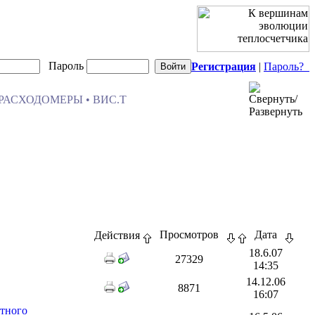
Пароль
Регистрация
|
Пароль?
РАСХОДОМЕРЫ • ВИС.Т
Просмотров
Дата
Действия
18.6.07
27329
14:35
14.12.06
8871
16:07
стного