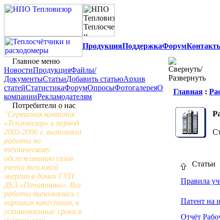
Продукция
Поддержка
Форум
Контакт
Главное меню
Новости
Продукция
Файлы/
Документы
Статьи
Добавить статью
Архив
статей
Статистика
Форум
Опросы
Фотогалерея
О
Главная
:
Ра
компании
Рекламодателям
Потребители о нас
Р
"Сервисная компания
«Тепловизор» в период
2005-2006 г. выполняла
Ст
работы по
техническому
обслуживанию узлов
Стать
учета тепловой
энергии в домах ГУП
Правила уч
ДЕЗ «Печатники». Все
работы выполнялись с
Патент на 
хорошим качеством, в
установленные сроки и
Отчёт Рабо