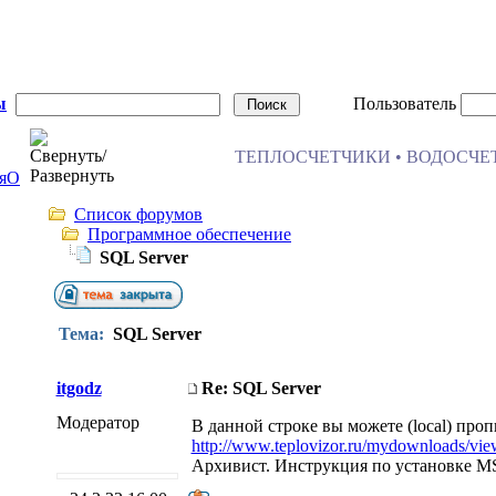
ы
Пользователь
ТЕПЛОСЧЕТЧИКИ • ВОДОСЧЕТ
я
О
Список форумов
Программное обеспечение
SQL Server
Тема:
SQL Server
itgodz
Re: SQL Server
Модератор
В данной строке вы можете (local) про
http://www.teplovizor.ru/mydownloads/v
Архивист. Инструкция по установке MS