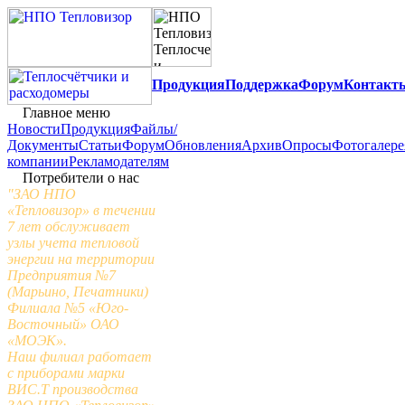
Продукция
Поддержка
Форум
Контакт
Главное меню
Новости
Продукция
Файлы/
Документы
Статьи
Форум
Обновления
Архив
Опросы
Фотогалере
компании
Рекламодателям
Потребители о нас
"ЗАО НПО
«Тепловизор» в течении
7 лет обслуживает
узлы учета тепловой
энергии на территории
Предприятия №7
(Марьино, Печатники)
Филиала №5 «Юго-
Восточный» ОАО
«МОЭК».
Наш филиал работает
с приборами марки
ВИС.Т производства