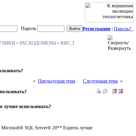
Пароль
Регистрация
|
Пароль?
ЧИКИ • РАСХОДОМЕРЫ • ВИС.Т
ользовать?
«
Предыдущая тема
Следующая тема
»
спользовать?
ию лучше использовать?
Microsoft® SQL Server® 20** Express лучше