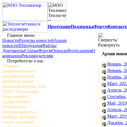
Продукция
Поддержка
Форум
Контакт
Главное меню
Новости
Разделы новостей
Архив
новостей
Продукция
Файлы/
Документы
Статьи
Форум
Опросы
Фотогалерея
О
Архив ново
компании
Рекламодателям
Потребители о нас
Январь, 2
"Являясь
Январь, 2
разработчиком и
производителем
Ноябрь, 2
проборов учета
Март, 202
тепловой энергии ЗАО
Апрель, 2
НПО «Тепловизор»
безвозмездно
Сентябрь,
осуществляет
Май, 2019
технические
Апрель, 2
консультации по
Март, 201
подбору приборов
учета тепловой
Декабрь, 