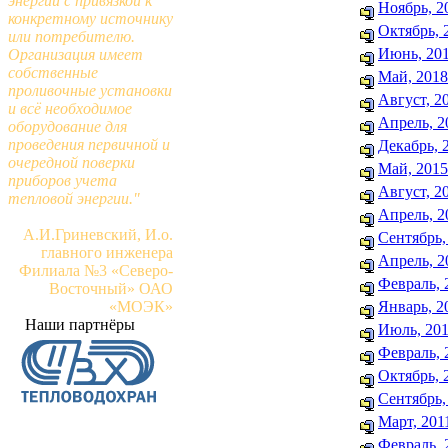
энергии с привязкой к
Ноябрь, 2
конкретному источнику
Октябрь, 
или потребителю.
Июнь, 20
Организация имеет
собственные
Май, 2018
проливочные установки
Август, 2
и всё необходимое
Апрель, 2
оборудование для
проведения первичной и
Декабрь, 
очередной поверки
Май, 2015
приборов учета
Август, 2
тепловой энергии."
Апрель, 2
А.И.Гриневский, И.о.
Сентябрь,
главного инженера
Апрель, 2
Филиала №3 «Северо-
Февраль, 
Восточный» ОАО
«МОЭК»
Январь, 2
Наши партнёры
Июль, 20
Февраль, 
Октябрь, 
Сентябрь,
Март, 201
Февраль, 