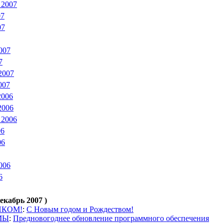
 2007
07
07
007
7
2007
007
2006
2006
 2006
06
06
006
6
екабрь 2007 )
ИКОМ!
:
С Новым годом и Рождеством!
МЫ
:
Предновогоднее обновление программного обеспечения