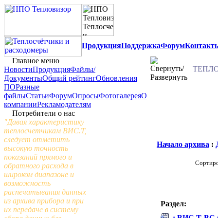
Продукция
Поддержка
Форум
Контакт
Главное меню
ТЕПЛО
Новости
Продукция
Файлы/
Документы
Общий рейтинг
Обновления
ПО
Разные
файлы
Статьи
Форум
Опросы
Фотогалерея
О
компании
Рекламодателям
Потребители о нас
"Давая характеристику
теплосчетчикам ВИС.Т,
следует отметить
Начало архива
:
высокую точность
показаний прямого и
Сортиро
обратного расхода в
широком диапазоне и
возможность
распечатывания данных
из архива прибора и при
Раздел:
их передаче в систему
: ВИС.Т-ВС 