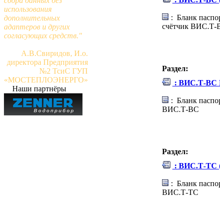
сбора данных без
использования
: Бланк паспо
дополнительных
счётчик ВИС.Т-
адаптеров и других
согласующих средств."
А.В.Свиридов, И.о.
директора Предприятия
Раздел:
№2 ТсиС ГУП
«МОСТЕПЛОЭНЕРГО»
: ВИС.Т-ВС 
Наши партнёры
: Бланк паспо
ВИС.Т-ВС
Раздел:
: ВИС.Т-ТС 
: Бланк паспо
ВИС.Т-ТС