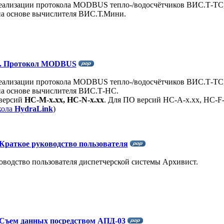
еализации протокола MODBUS тепло-/водосчётчиков ВИС.Т-ТС
 основе вычислителя ВИС.Т.Мини.
. Протокол MODBUS
еализации протокола MODBUS тепло-/водосчётчиков ВИС.Т-ТС
 основе вычислителя ВИС.Т-HC.
 версий
HC-M-x.xx, HC-N-x.xx
. Для ПО версий HC-A-x.xx, HC-F-
кола
HydraLink
)
 Краткое руководство пользователя
оводство пользователя диспетчерской системы Архивист.
 Съем данных посредством АПД-03