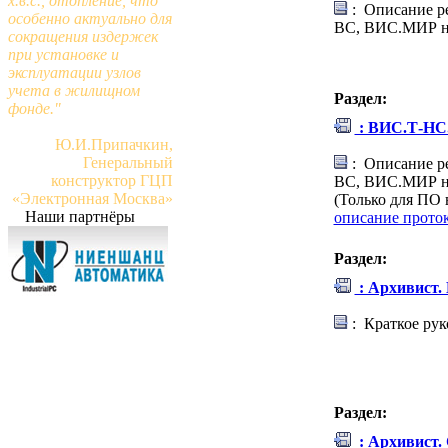
х.в.с., отопление, что
: Описание р
особенно актуально для
ВС, ВИС.МИР на
сокращения издержек
при установке и
эксплуатации узлов
учета в жилищном
Раздел:
фонде."
: ВИС.Т-HC
Ю.И.Припачкин,
Генеральный
: Описание р
конструктор ГЦП
ВС, ВИС.МИР на
«Электронная Москва»
(Только для ПО
Наши партнёры
описание прото
Раздел:
: Архивист.
: Краткое рук
Раздел:
: Архивист.