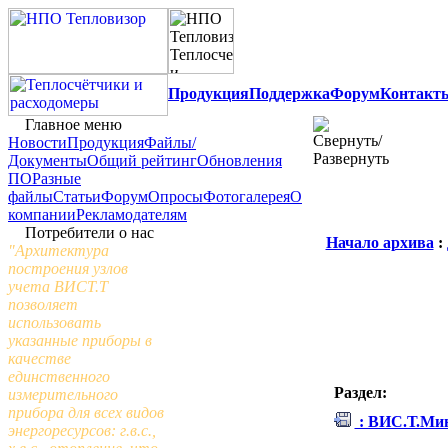
Продукция
Поддержка
Форум
Контакт
Главное меню
Новости
Продукция
Файлы/
Документы
Общий рейтинг
Обновления
ПО
Разные
файлы
Статьи
Форум
Опросы
Фотогалерея
О
компании
Рекламодателям
Потребители о нас
Начало архива
:
"Архитектура
построения узлов
учета ВИСТ.Т
позволяет
использовать
указанные приборы в
качестве
единственного
Раздел:
измерительного
прибора для всех видов
: ВИС.Т.Ми
энергоресурсов: г.в.с.,