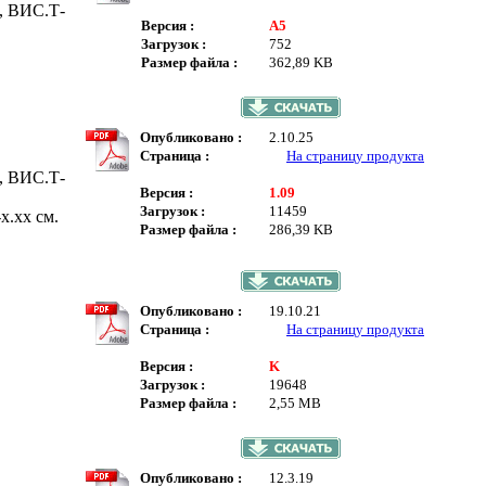
, ВИС.Т-
Версия :
A5
Загрузок :
752
Размер файла :
362,89 KB
Опубликовано :
2.10.25
Страница :
На страницу продукта
, ВИС.Т-
Версия :
1.09
Загрузок :
11459
x.xx см.
Размер файла :
286,39 KB
Опубликовано :
19.10.21
Страница :
На страницу продукта
Версия :
K
Загрузок :
19648
Размер файла :
2,55 MB
Опубликовано :
12.3.19