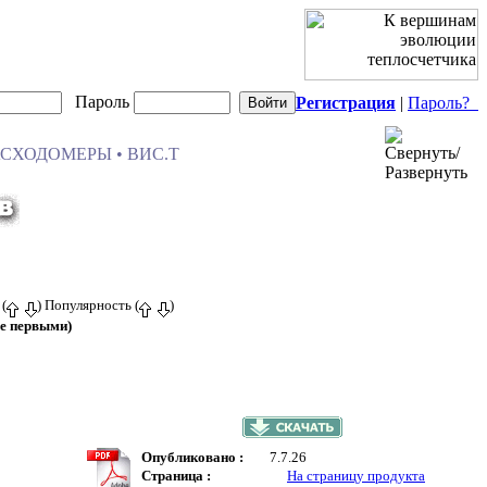
Пароль
Регистрация
|
Пароль?
АСХОДОМЕРЫ • ВИС.Т
 (
) Популярность (
)
е первыми)
Опубликовано :
7.7.26
Страница :
На страницу продукта