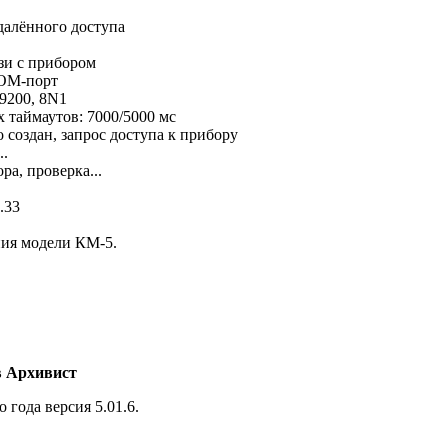
удалённого доступа
язи с прибором
COM-порт
9200, 8N1
х таймаутов: 7000/5000 мс
о создан, запрос доступа к прибору
..
ра, проверка...
.33
ния модели КМ-5.
в Архивист
 года версия 5.01.6.