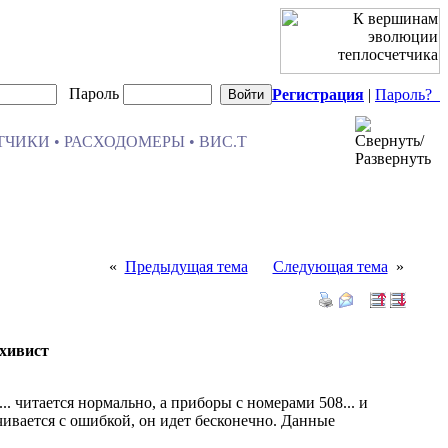
Пароль
Регистрация
|
Пароль?
ЧИКИ • РАСХОДОМЕРЫ • ВИС.Т
«
Предыдущая тема
Следующая тема
»
хивист
. читается нормально, а приборы с номерами 508... и
нчивается с ошибкой, он идет бесконечно. Данные