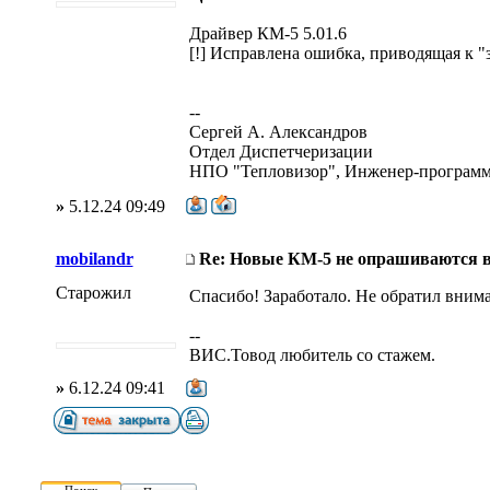
Драйвер КМ-5 5.01.6
[!] Исправлена ошибка, приводящая к "
--
Сергей А. Александров
Отдел Диспетчеризации
НПО "Тепловизор", Инженер-програм
»
5.12.24 09:49
mobilandr
Re: Новые КМ-5 не опрашиваются 
Старожил
Спасибо! Заработало. Не обратил внима
--
ВИС.Товод любитель со стажем.
»
6.12.24 09:41