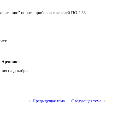
зависанию" опроса приборов с версией ПО 2.33
мист
в Архивист
ния на декабрь.
«
Предыдущая тема
Следующая тема
»