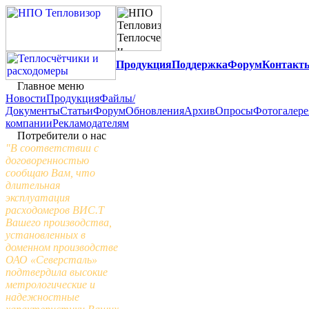
Продукция
Поддержка
Форум
Контакт
Главное меню
Новости
Продукция
Файлы/
Документы
Статьи
Форум
Обновления
Архив
Опросы
Фотогалере
компании
Рекламодателям
Потребители о нас
"В соответствии с
договоренностью
сообщаю Вам, что
длительная
эксплуатация
расходомеров ВИС.Т
Вашего производства,
установленных в
доменном производстве
ОАО «Северсталь»
подтвердила высокие
метрологические и
надежностные