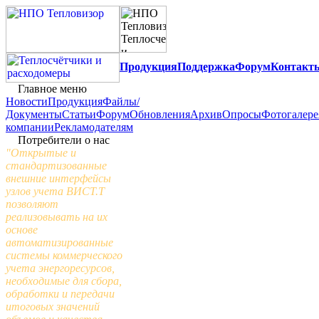
Продукция
Поддержка
Форум
Контакт
Главное меню
Новости
Продукция
Файлы/
Документы
Статьи
Форум
Обновления
Архив
Опросы
Фотогалере
компании
Рекламодателям
Потребители о нас
"Открытые и
стандартизованные
внешние интерфейсы
узлов учета ВИСТ.Т
позволяют
реализовывать на их
основе
автоматизированные
системы коммерческого
учета энергоресурсов,
необходимые для сбора,
обработки и передачи
итоговых значений