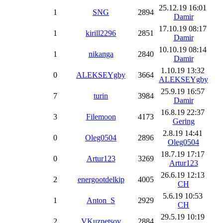
25.12.19 16:01
1
SNG
2894
Damir
17.10.19 08:17
1
kirill2296
2851
Damir
10.10.19 08:14
1
nikanga
2840
Damir
1.10.19 13:32
0
ALEKSEYgby
3664
ALEKSEYgby
25.9.19 16:57
7
turin
3984
Damir
16.8.19 22:37
3
Filemoon
4173
Gering
2.8.19 14:41
0
Oleg0504
2896
Oleg0504
18.7.19 17:17
0
Artur123
3269
Artur123
26.6.19 12:13
2
energootdelkip
4005
CH
5.6.19 10:53
1
Anton_S
2929
CH
29.5.19 10:19
2
VKuznetsov
2884