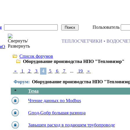
ы
Пользователь
ТЕПЛОСЧЕТЧИКИ • ВОДОСЧЕТ
я
О
Список форумов
Оборудование производства НПО "Тепловизор"
«
1
2
3
4
5
6
7
...
19
»
Форум:
Оборудование производства НПО "Тепловизо
*
Тема
Чтение данных по Modbus
Gпод-Gобр большая разница
Завышен расход в подающем трубопроводе