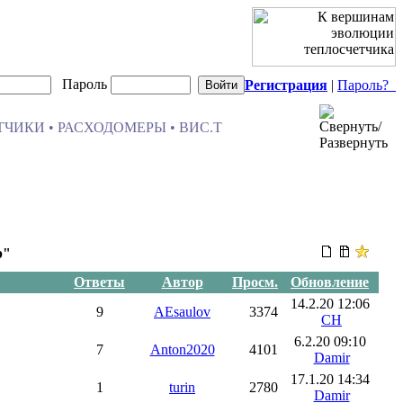
Пароль
Регистрация
|
Пароль?
ЧИКИ • РАСХОДОМЕРЫ • ВИС.Т
р"
Ответы
Автор
Просм.
Обновление
14.2.20 12:06
9
AEsaulov
3374
CH
6.2.20 09:10
7
Anton2020
4101
Damir
17.1.20 14:34
1
turin
2780
Damir