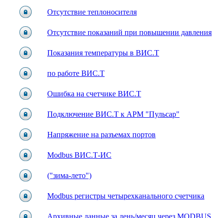
Отсутствие теплоносителя
Отсутствие показаний при повышении давления
Показания температуры в ВИС.Т
по работе ВИС.Т
Ошибка на счетчике ВИС.Т
Подключение ВИС.Т к АРМ "Пульсар"
Напряжение на разъемах портов
Modbus ВИС.Т-ИС
("зима-лето")
Modbus регистры четырехканального счетчика
Архивные данные за день/месяц через MODBUS