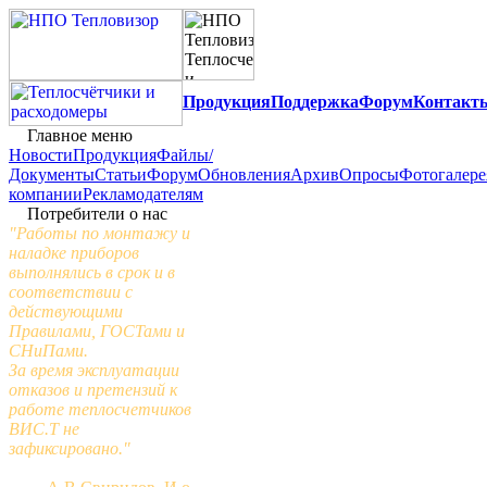
Продукция
Поддержка
Форум
Контакт
Главное меню
Новости
Продукция
Файлы/
Документы
Статьи
Форум
Обновления
Архив
Опросы
Фотогалере
компании
Рекламодателям
Потребители о нас
"Работы по монтажу и
наладке приборов
выполнялись в срок и в
соответствии с
действующими
Правилами, ГОСТами и
СНиПами.
За время эксплуатации
отказов и претензий к
работе теплосчетчиков
ВИС.Т не
зафиксировано."