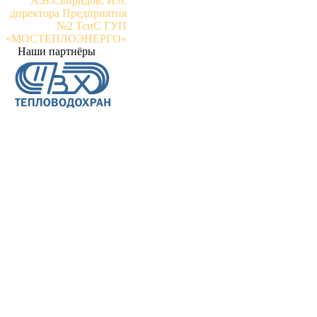
А.В.Свиридов, И.о.
директора Предприятия
№2 ТсиС ГУП
«МОСТЕПЛОЭНЕРГО»
Наши партнёры