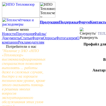
Продукция
Поддержка
Форум
Контакт
Главное меню
ТЕП
Новости
Продукция
Файлы/
Документы
Статьи
Форум
Опросы
Фотогалерея
О
компании
Рекламодателям
Профайл для
Потребители о нас
"Наличие у ЗАО «НПО
«Тепловизор»
высококвалифицированных
В
специалистов позволяет
выполнять ... работы
Аватар
даже в сложных случаях,
быстро и на хорошем
техническом уровне, кроме
этого оказывать помощь
в решении многих
вопросов
эксплуатационного
обслуживания этих узлов