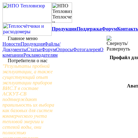
Продукция
Поддержка
Форум
Контакт
Главное меню
Новости
Продукция
Файлы/
Документы
Статьи
Форум
Опросы
Фотогалерея
О
компании
Рекламодателям
Профайл для 
Потребители о нас
"Результаты пробной
эксплуатации, а также
существующий опыт
эксплуатации приборов
Ават
ВИС.Т в составе
АСКУТ-СВ
подтверждают
правильность их выбора
как базовых для систем
коммерческого учета
тепловой энергии и
сетевой воды, они
полностью