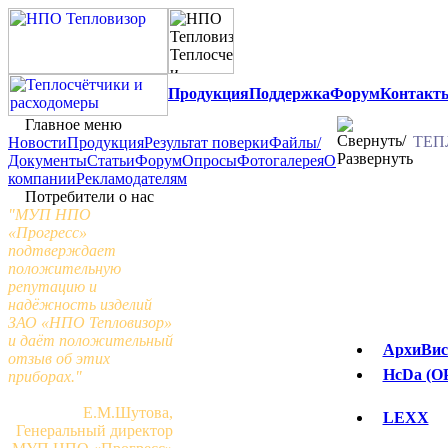
Продукция
Поддержка
Форум
Контакт
Главное меню
ТЕП
Новости
Продукция
Результат поверки
Файлы/
Документы
Статьи
Форум
Опросы
Фотогалерея
О
компании
Рекламодателям
Потребители о нас
"МУП НПО
«Прогресс»
подтверждает
положительную
репутацию и
надёжность изделий
ЗАО «НПО Тепловизор»
и даёт положительный
АрхиВис
отзыв об этих
HcDa (O
приборах."
Е.М.Шутова,
LEXX
Генеральный директор