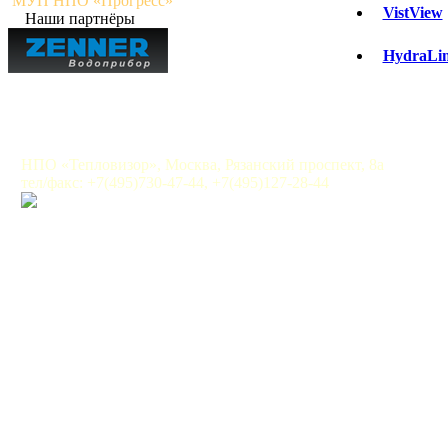
МУП НПО «Прогресс»
VistView
Наши партнёры
HydraLi
НПО «Тепловизор», Москва, Рязанский проспект, 8а
тел/факс: +7(495)730-47-44, +7(495)127-28-44