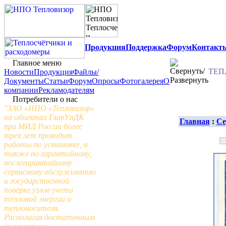
Продукция
Поддержка
Форум
Контакт
Главное меню
ТЕП
Новости
Продукция
Файлы/
Документы
Статьи
Форум
Опросы
Фотогалерея
О
компании
Рекламодателям
Потребители о нас
"ЗАО «НПО «Тепловизор»
на объектах ГлавУпДК
Главная
:
Се
при МИД России более
трех лет проводит
работы по установке, а
также по гарантийному,
послегарантийному
сервисному обслуживанию
и государственной
поверке узлов учета
тепловой энергии и
теплоносителя.
Располагая достаточным