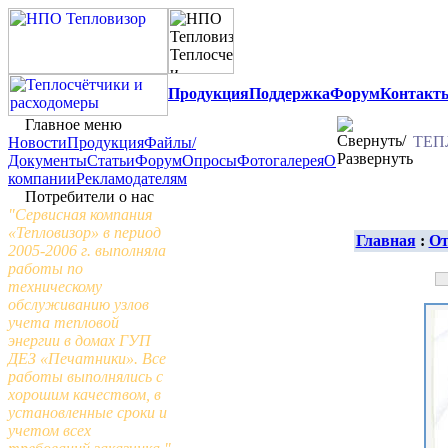
Продукция
Поддержка
Форум
Контакт
Главное меню
ТЕП
Новости
Продукция
Файлы/
Документы
Статьи
Форум
Опросы
Фотогалерея
О
компании
Рекламодателям
Потребители о нас
"Сервисная компания
«Тепловизор» в период
Главная
:
От
2005-2006 г. выполняла
работы по
техническому
обслуживанию узлов
учета тепловой
энергии в домах ГУП
ДЕЗ «Печатники». Все
работы выполнялись с
хорошим качеством, в
установленные сроки и
учетом всех