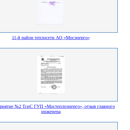
11-й район теплосети АО «Мосэнерго»
риятие №2 ТсиС ГУП «Мостеплоэнерго», отзыв главного
инженера