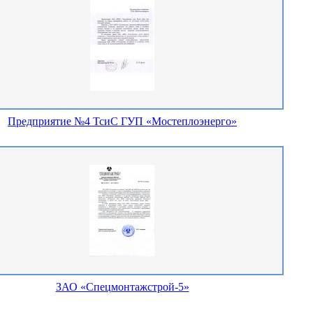
Предприятие №4 ТсиС ГУП «Мостеплоэнерго»
ЗАО «Спецмонтажстрой-5»