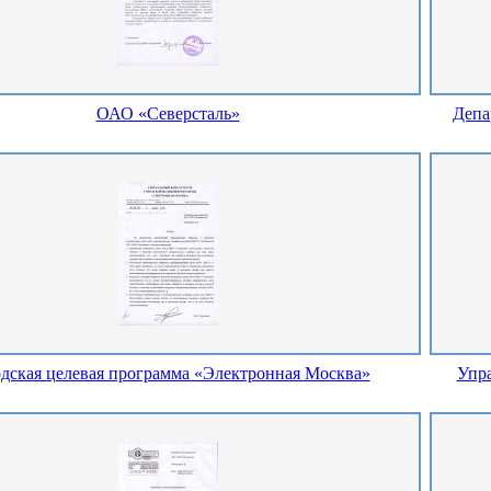
ОАО «Северсталь»
Депа
дская целевая программа «Электронная Москва»
Упра