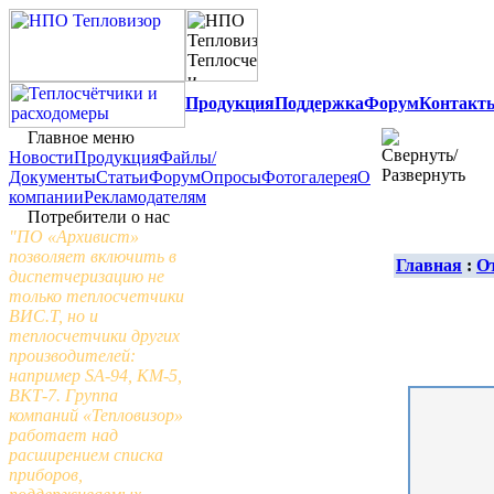
Продукция
Поддержка
Форум
Контакт
Главное меню
Новости
Продукция
Файлы/
Документы
Статьи
Форум
Опросы
Фотогалерея
О
компании
Рекламодателям
Потребители о нас
"ПО «Архивист»
позволяет включить в
Главная
:
О
диспетчеризацию не
только теплосчетчики
ВИС.Т, но и
теплосчетчики других
производителей:
например SA-94, КМ-5,
ВКТ-7. Группа
компаний «Тепловизор»
работает над
расширением списка
приборов,