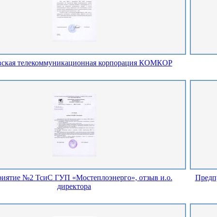
вская телекоммуникационная корпорация КОМКОР
иятие №2 ТсиС ГУП «Мостеплоэнерго», отзыв и.о.
Предп
директора