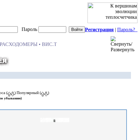
Пароль
Регистрация
|
Пароль?
РАСХОДОМЕРЫ • ВИС.Т
оса (
) Популярный (
)
(по убыванию)