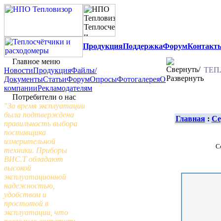
Продукция
Поддержка
Форум
Контакт
Главное меню
ТЕП
Новости
Продукция
Файлы/
Документы
Статьи
Форум
Опросы
Фотогалерея
О
компании
Рекламодателям
Потребители о нас
"За время эксплуатации
была подтверждена
Главная
:
Се
правильность выбора
поставщика
измерительной
С
техники. Приборы
ВИС.Т обладают
высокой
эксплуатационной
надежностью,
удобством и
простотой в
эксплуатации, что