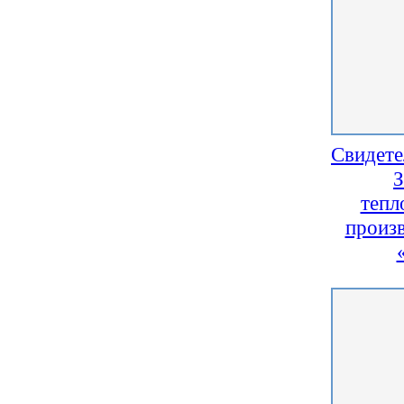
Свидете
З
тепл
произ