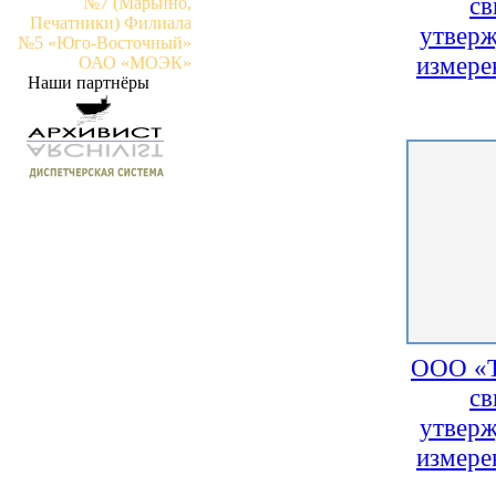
св
№7 (Марьино,
Печатники) Филиала
утверж
№5 «Юго-Восточный»
измере
ОАО «МОЭК»
Наши партнёры
ООО «Т
св
утверж
измере