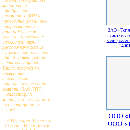
позволило сократить
затраты на
приобретение
ремонтного ЗИП и
проведение ремонтно-
профилактических
ЗАО «Тепл
работ. Но самое
соответст
главное - применение
менеджмен
теплосчетчиков и
14001
расходомеров ВИС.Т
существенно повысило
общий уровень работы
системы защиты.
Также необходимо
отметить
внимательное
отношение персонала
компании ЗАО НПО
«Тепловизор» к
запросам и пожеланиям
эксплуатационных
служб."
ООО «Н
В.Н.Савкин, Главный
ООО «Т
Инженер Предприятия