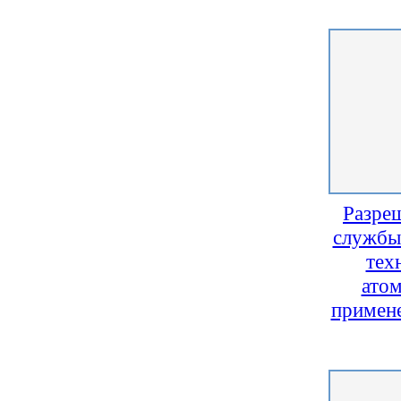
Разре
службы
тех
атом
примене