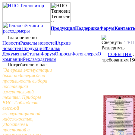
Продукция
Поддержка
Форум
Контакт
Главное меню
ТЕП
Новости
Разделы новостей
Архив
новостей
Продукция
Файлы/
Документы
Статьи
Форум
Опросы
Фотогалерея
О
СОБЫТИЯ
:
компании
Рекламодателям
требованиям IS
Потребители о нас
"За время эксплуатации
была подтверждена
правильность выбора
поставщика
измерительной
техники. Приборы
ВИС.Т обладают
высокой
эксплуатационной
надежностью,
удобством и
простотой в