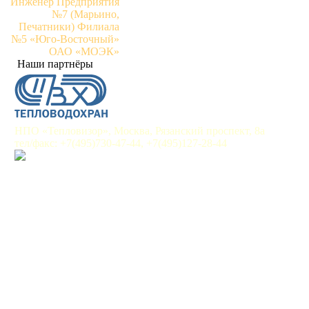
Инженер Предприятия
№7 (Марьино,
Печатники) Филиала
№5 «Юго-Восточный»
ОАО «МОЭК»
Наши партнёры
НПО «Тепловизор», Москва, Рязанский проспект, 8а
тел/факс: +7(495)730-47-44, +7(495)127-28-44