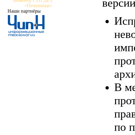
верси
инженер ГУП ДЕЗ
«Печатники»
Наши партнёры
Исп
нев
имп
про
арх
В м
про
пра
по п