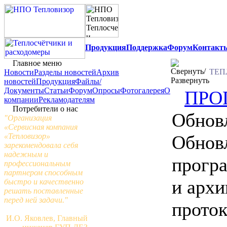
Продукция
Поддержка
Форум
Контакт
Главное меню
ТЕП
Новости
Разделы новостей
Архив
новостей
Продукция
Файлы/
Документы
Статьи
Форум
Опросы
Фотогалерея
О
ПРО
компании
Рекламодателям
Потребители о нас
Обнов
"Организация
«Сервисная компания
«Тепловизор»
Обнов
зарекомендовала себя
надежным и
програ
профессиональным
партнером способным
и архи
быстро и качественно
решать поставленные
перед ней задачи."
прото
И.О. Яковлев, Главный