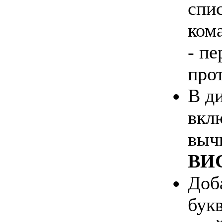
спи
кома
- п
про
В д
вкл
выч
ВИС
Доб
букв 