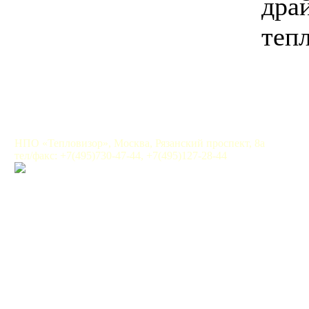
дра
теп
НПО «Тепловизор», Москва, Рязанский проспект, 8а
тел/факс: +7(495)730-47-44, +7(495)127-28-44