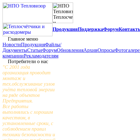
Продукция
Поддержка
Форум
Контакт
Главное меню
Новости
Продукция
Файлы/
Документы
Статьи
Форум
Обновления
Архив
Опросы
Фотогалере
компании
Рекламодателям
Потребители о нас
"С 2001 года
организация проводит
монтаж и
тех.обслуживание узлов
учёта тепловой энергии
на ряде объектов
Предприятия.
Все работы
выполнялись с хорошим
качеством, в
установленные сроки, с
соблюдением правил
техники безопасности и