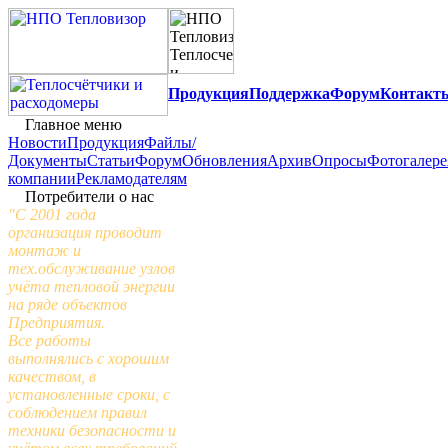
Продукция
Поддержка
Форум
Контакт
Главное меню
Новости
Продукция
Файлы/
Документы
Статьи
Форум
Обновления
Архив
Опросы
Фотогалере
компании
Рекламодателям
Потребители о нас
"С 2001 года
организация проводит
монтаж и
тех.обслуживание узлов
учёта тепловой энергии
на ряде объектов
Предприятия.
Все работы
выполнялись с хорошим
качеством, в
установленные сроки, с
соблюдением правил
техники безопасности и