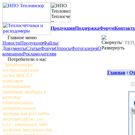
Продукция
Поддержка
Форум
Контакт
Главное меню
ТЕП
Новости
Продукция
Файлы/
Документы
Статьи
Форум
Опросы
Фотогалерея
О
компании
Рекламодателям
Потребители о нас
"Архитектура
построения узлов
Главная
:
От
учета ВИСТ.Т
позволяет
использовать
указанные приборы в
качестве
единственного
измерительного
прибора для всех видов
энергоресурсов: г.в.с.,
х.в.с., отопление, что
особенно актуально для