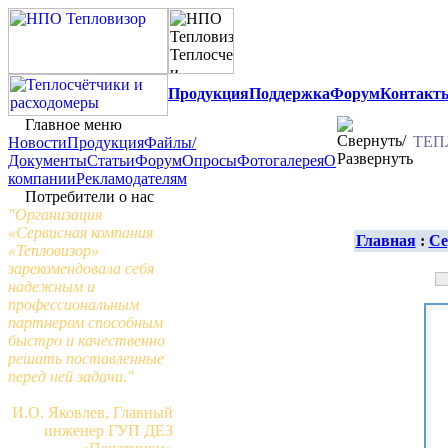
Продукция
Поддержка
Форум
Контакт
Главное меню
ТЕП
Новости
Продукция
Файлы/
Документы
Статьи
Форум
Опросы
Фотогалерея
О
компании
Рекламодателям
Потребители о нас
"Организация
«Сервисная компания
Главная
:
Се
«Тепловизор»
зарекомендовала себя
надежным и
профессиональным
партнером способным
быстро и качественно
решать поставленные
перед ней задачи."
И.О. Яковлев, Главный
инженер ГУП ДЕЗ