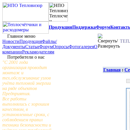
Продукция
Поддержка
Форум
Контакт
Главное меню
ТЕП
Новости
Продукция
Файлы/
Документы
Статьи
Форум
Опросы
Фотогалерея
О
компании
Рекламодателям
Потребители о нас
"С 2001 года
организация проводит
Главная
:
Се
монтаж и
тех.обслуживание узлов
учёта тепловой энергии
на ряде объектов
Предприятия.
Все работы
выполнялись с хорошим
качеством, в
установленные сроки, с
соблюдением правил
техники безопасности и