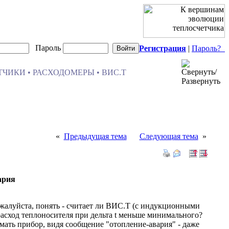
Пароль
Регистрация
|
Пароль?
ЧИКИ • РАСХОДОМЕРЫ • ВИС.Т
«
Предыдущая тема
Следующая тема
»
ария
жалуйста, понять - считает ли ВИС.Т (с индукционными
расход теплоносителя при дельта t меньше минимального?
мать прибор, видя сообщение "отопление-авария" - даже