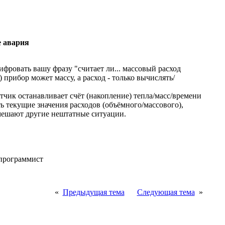
е авария
ифровать вашу фразу "считает ли... массовый расход
 прибор может массу, а расход - только вычислять/
ётчик останавливает счёт (накопление) тепла/масс/времени
 текущие значения расходов (объёмного/массового),
 мешают другие нештатные ситуации.
программист
«
Предыдущая тема
Следующая тема
»