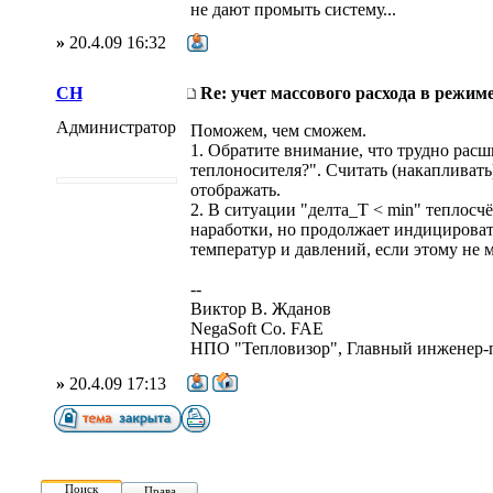
не дают промыть систему...
»
20.4.09 16:32
CH
Re: учет массового расхода в режим
Администратор
Поможем, чем сможем.
1. Обратите внимание, что трудно расш
теплоносителя?". Считать (накапливать)
отображать.
2. В ситуации "делта_T < min" теплосч
наработки, но продолжает индицировать
температур и давлений, если этому не
--
Виктор В. Жданов
NegaSoft Co. FAE
НПО "Тепловизор", Главный инженер-
»
20.4.09 17:13
Поиск
Права