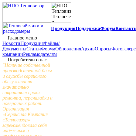
Продукция
Поддержка
Форум
Контакт
Главное меню
Новости
Продукция
Файлы/
Документы
Статьи
Форум
Обновления
Архив
Опросы
Фотогалере
компании
Рекламодателям
Потребители о нас
"Наличие собственной
производственной базы
и службы сервисного
обслуживания
значительно
сокращают сроки
ремонта, переналадки и
поверочных работ.
Организация
«Сервисная Компания
«Тепловизор»
зарекомендовала себя
надежным и