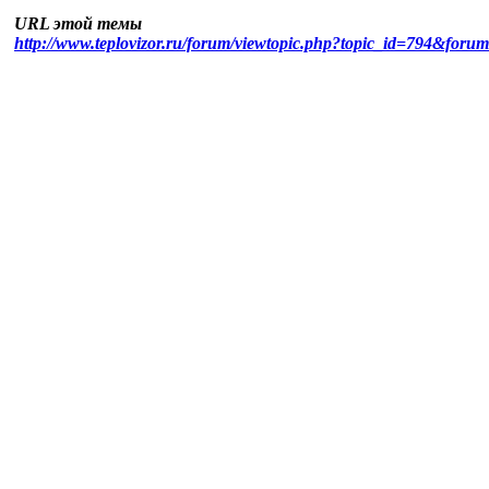
URL этой темы
http://www.teplovizor.ru/forum/viewtopic.php?topic_id=794&foru