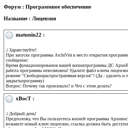
Форум : Программное обеспечение
Название : Лицензия
matunin22 :
Здравствуйте!
При запуске программы ArchiVist в место открытия програ
сообщение:
Время функционирования вашей копиипрограммы ДС АрхиВи
работа программы невозможна! Удалите файл ключа лицензии
режиме "Свободнораспространямая версия"? (Да - удалить и п
закрытьпрограмму)
Вопрос: Почему так произошло? и Что с этим делать?
xBocT :
Добрый день!
Предположу, что Вы пользуетесь копией программы Архивис
возьмите новый ключ лицензии, ссылка должна быть доступ