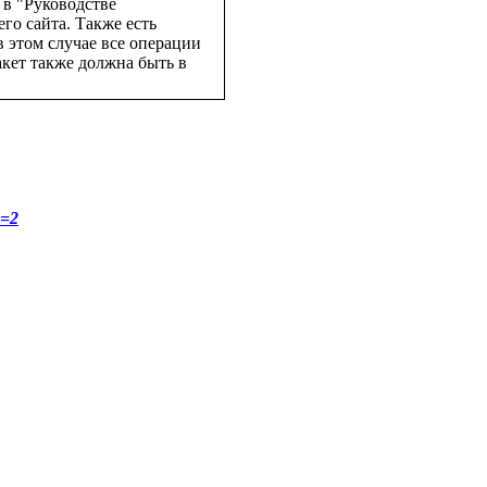
 в "Руководстве
го сайта. Также есть
 этом случае все операции
кет также должна быть в
m=2