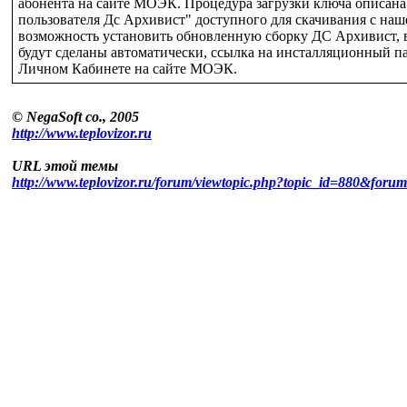
абонента на сайте МОЭК. Процедура загрузки ключа описана
пользователя Дс Архивист" доступного для скачивания с наше
возможность установить обновленную сборку ДС Архивист, в
будут сделаны автоматически, ссылка на инсталляционный па
Личном Кабинете на сайте МОЭК.
© NegaSoft co., 2005
http://www.teplovizor.ru
URL этой темы
http://www.teplovizor.ru/forum/viewtopic.php?topic_id=880&foru